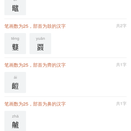
鼊
笔画数为25，部首为鼓的汉字
共2字
tēng
yuān
鼟
鼝
笔画数为25，部首为齊的汉字
共1字
ái
䶣
笔画数为25，部首为鼻的汉字
共1字
zhā
齇