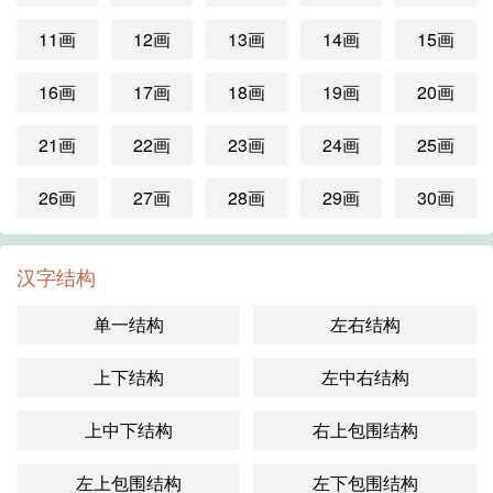
11画
12画
13画
14画
15画
16画
17画
18画
19画
20画
21画
22画
23画
24画
25画
26画
27画
28画
29画
30画
汉字结构
单一结构
左右结构
上下结构
左中右结构
上中下结构
右上包围结构
左上包围结构
左下包围结构