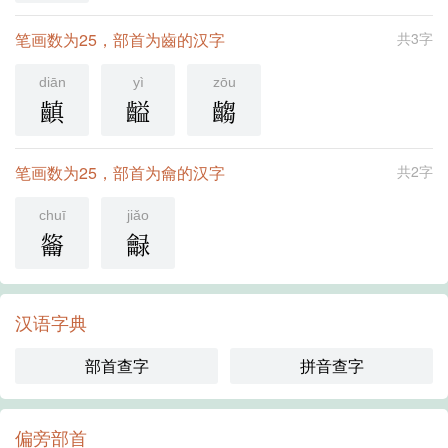
笔画数为25，部首为齒的汉字
共3字
diān
yì
zōu
齻
齸
齺
笔画数为25，部首为龠的汉字
共2字
chuī
jiǎo
䶴
龣
汉语字典
部首查字
拼音查字
偏旁部首