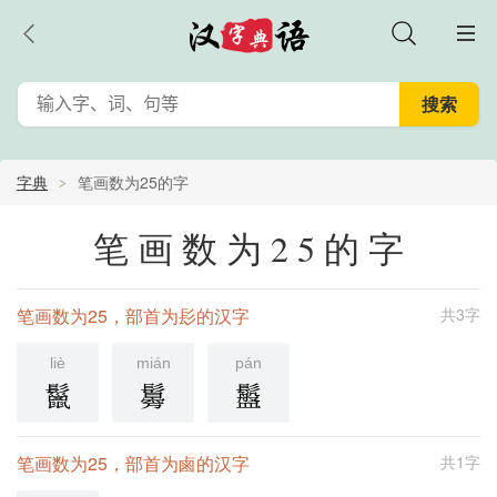
字典
笔画数为25的字
笔画数为25的字
笔画数为25，部首为髟的汉字
共3字
liè
mián
pán
鬣
䰓
䰔
笔画数为25，部首为鹵的汉字
共1字