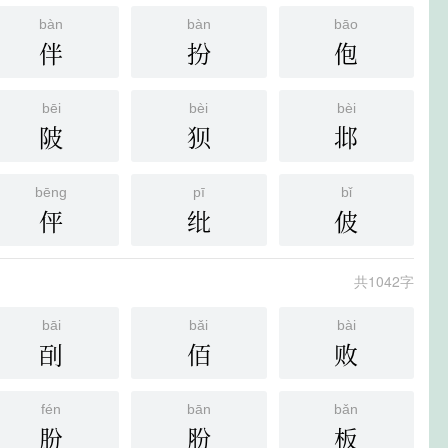
bàn
bàn
bāo
伴
扮
佨
bēi
bèi
bèi
陂
狈
邶
bēng
pī
bǐ
伻
纰
佊
共1042字
bāi
bǎi
bài
㓦
佰
败
fén
bān
bǎn
朌
肦
板