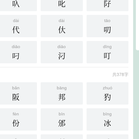
叺
叱
䦻
dài
dài
tāo
代
㐲
叨
diāo
diāo
dīng
叼
汈
叮
共378字
bǎn
bāng
zhuó
阪
邦
犳
fèn
bīn
bīng
份
邠
冰