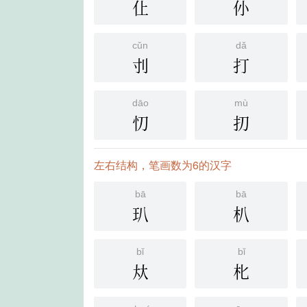
仩
仦
cǔn
dǎ
刌
打
dāo
mù
忉
㧅
左右结构，笔画数为6的汉字
bā
bā
玐
朳
bǐ
bǐ
夶
朼