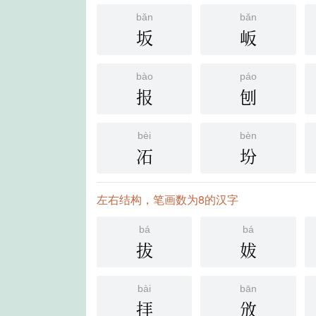
bǎn
bǎn
坂
岅
bào
páo
报
刨
bèi
bèn
㓈
坋
左右结构，笔画数为8的汉字
bá
bá
拔
妭
bài
bān
拝
攽