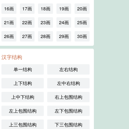
16画
17画
18画
19画
20画
21画
22画
23画
24画
25画
26画
27画
28画
29画
30画
汉字结构
单一结构
左右结构
上下结构
左中右结构
上中下结构
右上包围结构
左上包围结构
左下包围结构
上三包围结构
下三包围结构