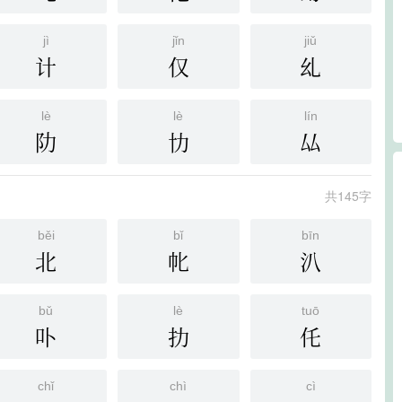
jì
jǐn
jiǔ
计
仅
乣
lè
lè
lín
阞
㔹
厸
共145字
běi
bǐ
bīn
北
㠲
汃
bǔ
lè
tuō
卟
扐
仛
chǐ
chì
cì