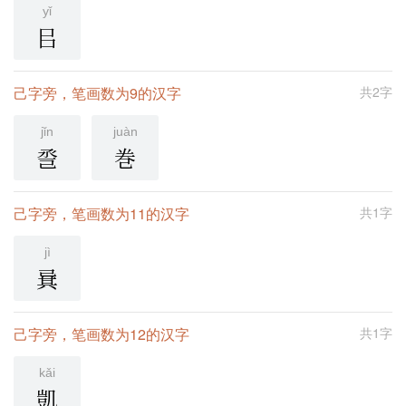
yǐ
㠯
己字旁，笔画数为9的汉字
共2字
jǐn
juàn
巹
巻
己字旁，笔画数为11的汉字
共1字
jì
㠱
己字旁，笔画数为12的汉字
共1字
kǎi
凱