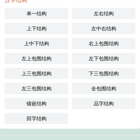
单一结构
左右结构
上下结构
左中右结构
上中下结构
右上包围结构
左上包围结构
左下包围结构
上三包围结构
下三包围结构
左三包围结构
全包围结构
镶嵌结构
品字结构
田字结构