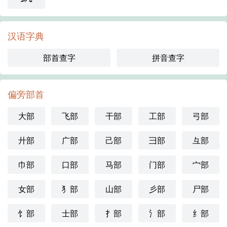
汉语字典
部首查字
拼音查字
偏旁部首
大部
飞部
干部
工部
弓部
廾部
广部
己部
彐部
彑部
巾部
口部
马部
门部
宀部
女部
犭部
山部
彡部
尸部
饣部
士部
扌部
氵部
纟部