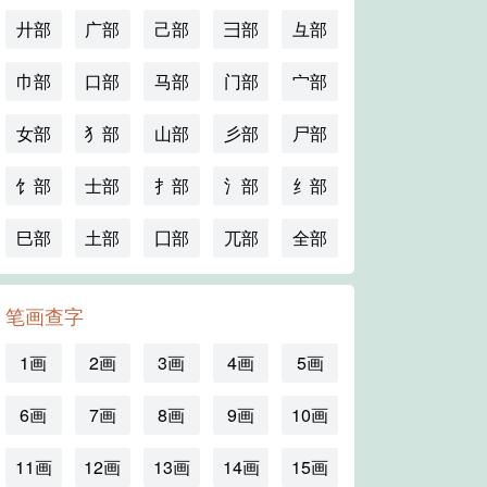
廾部
广部
己部
彐部
彑部
巾部
口部
马部
门部
宀部
女部
犭部
山部
彡部
尸部
饣部
士部
扌部
氵部
纟部
巳部
土部
囗部
兀部
全部
笔画查字
1画
2画
3画
4画
5画
6画
7画
8画
9画
10画
11画
12画
13画
14画
15画