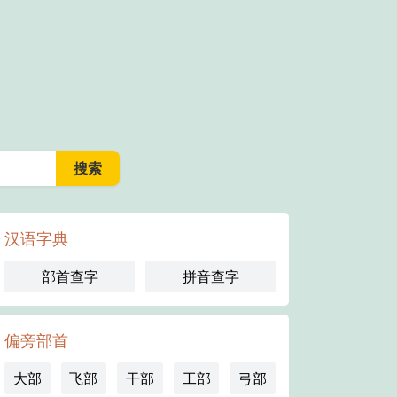
汉语字典
部首查字
拼音查字
偏旁部首
大部
飞部
干部
工部
弓部