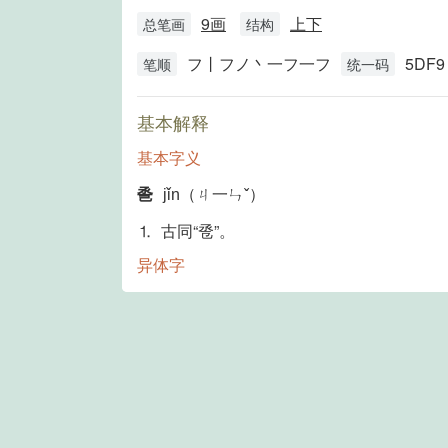
9画
上下
总笔画
结构
フ丨フノ丶一フ一フ
5DF9
笔顺
统一码
基本解释
基本字义
巹
jǐn（ㄐ一ㄣˇ）
⒈ 古同“卺”。
异体字